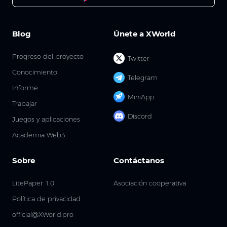
Blog
Únete a XWorld
Progreso del proyecto
Twitter
Conocimiento
Telegram
Informe
MiniApp
Trabajar
Discord
Juegos y aplicaciones
Academia Web3
Sobre
Contáctanos
LitePaper 1.0
Asociación cooperativa
Política de privacidad
official@XWorld.pro